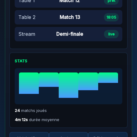
Table 1
Match 12
prêt
Table 2
Match 13
18:05
Stream
Demi-finale
live
STATS
24
matchs joués
4m 12s
durée moyenne